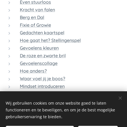
Even stuurloos
Kracht van falen
Berg en Dal
Fixie of Growie
Gedachten kaartspel
Hoe gaat het? Stellingenspel
Gevoelens kleuren
De roze en zwarte bril
Gevoelenscollage
Hoe anders?
Waar voel jij je boos?
Mindset introduceren
Een positief zelfbeeld
Emotiecabaret
Wij gebruiken cookies om onze website goed te laten
functioneren en te beveiligen, en om je de best mogelijke
gebruikerservaring te bieden.
© 2026 Alle rechten voorbehouden