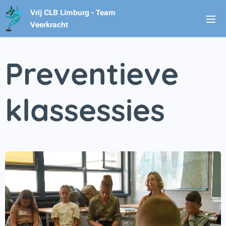
Vrij CLB Limburg - Team
Veerkracht
Preventieve
klassessies