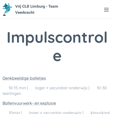
Vrij CLB Limburg - Team
Veerkracht
Impulscontrol
e
Denkbeeldige balletjes
🕒 10-15 min | 👥 lager + secundair onderwijs | 💬 10-30
leerlingen
Ballenvuurwerk- en explosie
🕒 10min | 👥 lager + secundair onderwijs | 💬 klassikaal