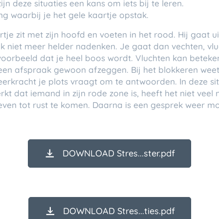
n deze situaties een kans om iets bij te leren.
g waarbij je het gele kaartje opstak.
je zit met zijn hoofd en voeten in het rood. Hij gaat ui
k niet meer helder nadenken. Je gaat dan vechten, vlu
oorbeeld dat je heel boos wordt. Vluchten kan beteken
st een afspraak gewoon afzeggen. Bij het blokkeren wee
eerkracht je plots vraagt om te antwoorden. In deze sit
t dat iemand in zijn rode zone is, heeft het niet veel
 even tot rust te komen. Daarna is een gesprek weer mo
DOWNLOAD Stres...ster.pdf
DOWNLOAD Stres...ties.pdf