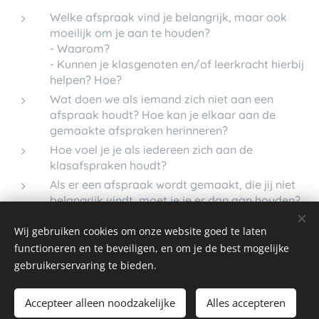
Welke afspraak vind je belangrijk, maar ook
moeilijk om je aan te houden?
- Waarom?
- Kunnen je klasgenoten en/of leerkracht hierbij
helpen? Hoe?
Wat doen we als iemand zich niet aan een
afspraak houdt? Hoe kan je elkaar aan de
gemaakte afspraken herinneren?
Hoe voel je je als iedereen zich aan de
klasafspraken houdt?
Als er een afspraak wordt gemaakt, die jij niet
belangrijk vindt, moet je je er dan aan houden?
Waarom wel/niet?
Wij gebruiken cookies om onze website goed te laten
functioneren en te beveiligen, en om je de best mogelijke
gebruikerservaring te bieden.
© 2026 Alle rechten voorbehouden
Accepteer alleen noodzakelijke
Alles accepteren
Cookies